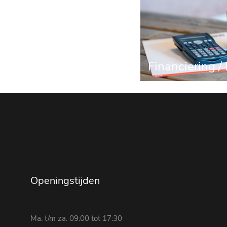
Financiering /
Openingstijden
Ma. t/m za. 09:00 tot 17:30