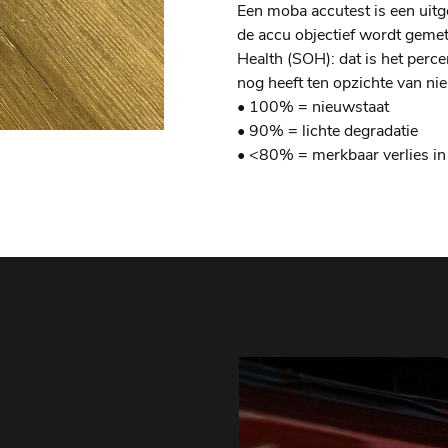
Een moba accutest is een uitge
de accu objectief wordt gemet
Health (SOH): dat is het perce
nog heeft ten opzichte van ni
• 100% = nieuwstaat
• 90% = lichte degradatie
• <80% = merkbaar verlies in 