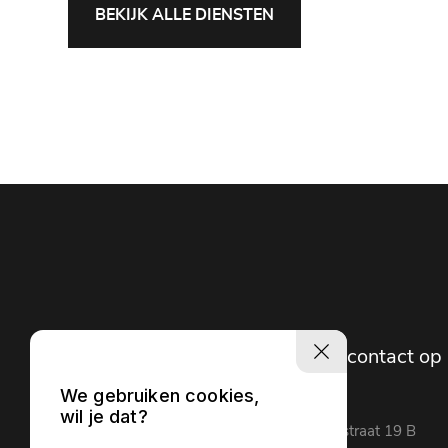
BEKIJK ALLE DIENSTEN
Navigatie
Neem contact op
We gebruiken cookies,
wil je dat?
Home
Newtonstraat 19 B