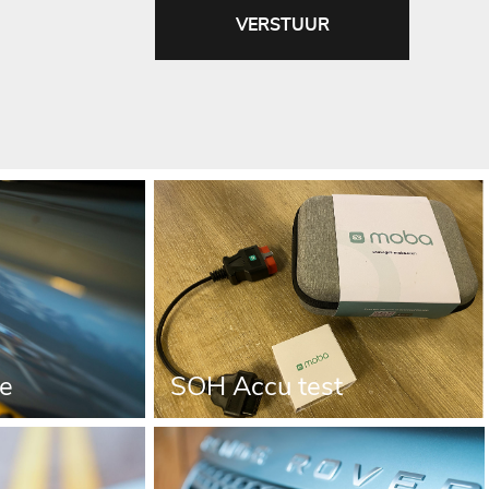
VERSTUUR
Taxatie
SOH Accu test
ie
SOH Accu test
g / lease
Verzekering